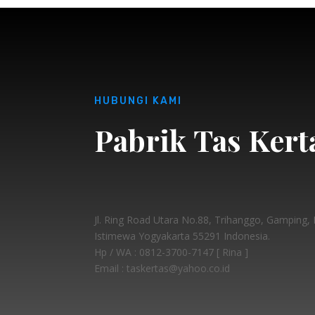
HUBUNGI KAMI
Pabrik Tas Kert
Jl. Ring Road Utara No.88, Trihanggo, Gamping
Istimewa Yogyakarta 55291 Indonesia.
Hp / WA :
0812-3700-7147 [ Rina ]
Email : taskertas@yahoo.co.id