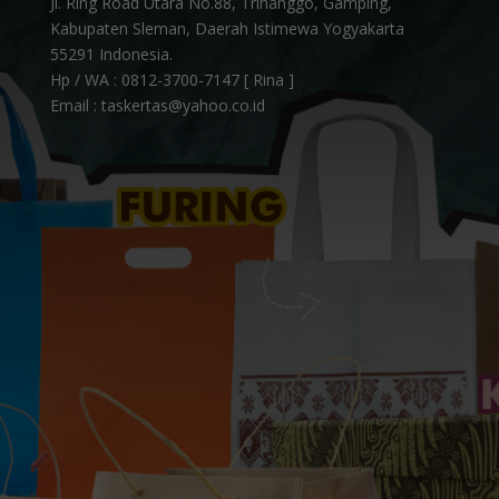
Jl. Ring Road Utara No.88, Trihanggo, Gamping,
Kabupaten Sleman, Daerah Istimewa Yogyakarta
55291 Indonesia.
Hp / WA :
0812-3700-7147 [ Rina ]
Email : taskertas@yahoo.co.id