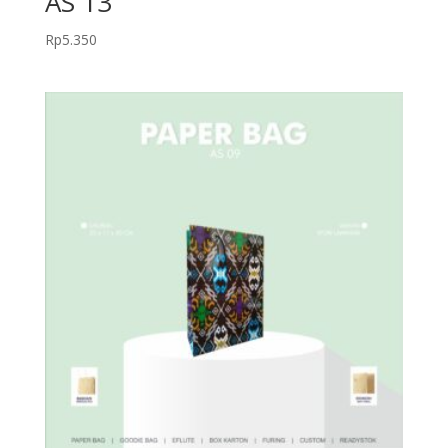
AS 13
Rp
5.350