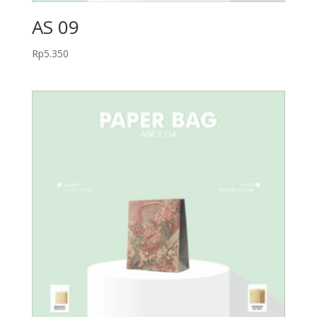
AS 09
Rp
5.350