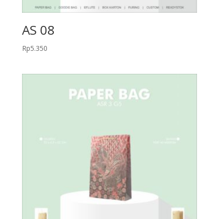
AS 08
Rp
5.350