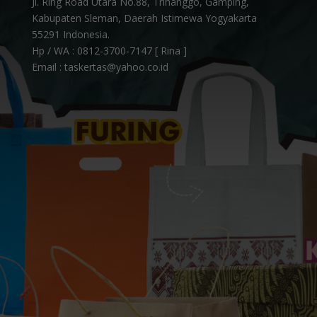
Jl. Ring Road Utara No.88, Trihanggo, Gamping,
Kabupaten Sleman, Daerah Istimewa Yogyakarta
55291 Indonesia.
Hp / WA :
0812-3700-7147 [ Rina ]
Email : taskertas@yahoo.co.id