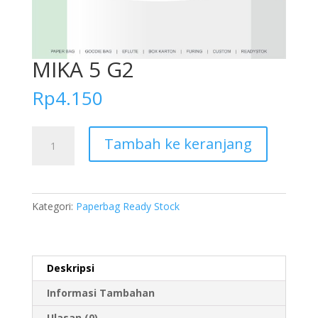
MIKA 5 G2
Rp
4.150
Kuantitas
Tambah ke keranjang
MIKA
5
G2
Kategori:
Paperbag Ready Stock
Deskripsi
Informasi Tambahan
Ulasan (0)