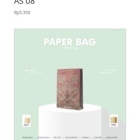
AS 08
Rp
5.350