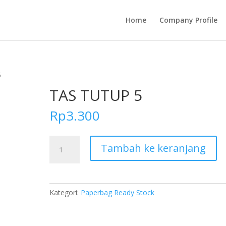
Home
Company Profile
5
TAS TUTUP 5
Rp
3.300
Kuantitas
Tambah ke keranjang
TAS
TUTUP
5
Kategori:
Paperbag Ready Stock