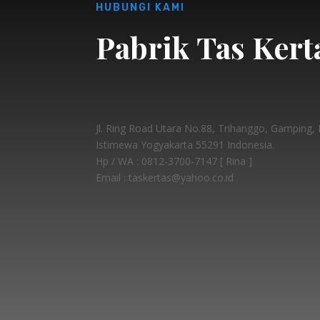
HUBUNGI KAMI
Pabrik Tas Kert
Jl. Ring Road Utara No.88, Trihanggo, Gamping
Istimewa Yogyakarta 55291 Indonesia.
Hp / WA :
0812-3700-7147 [ Rina ]
Email : taskertas@yahoo.co.id