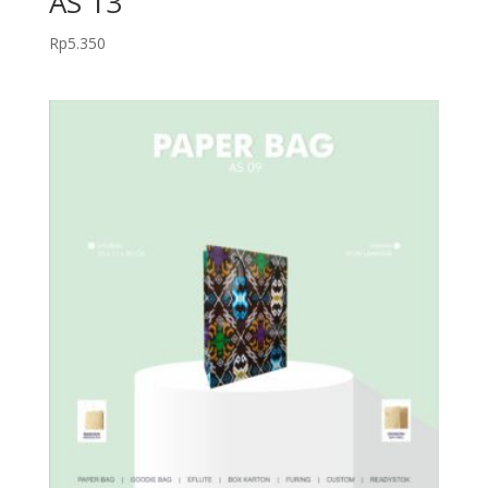
AS 13
Rp
5.350