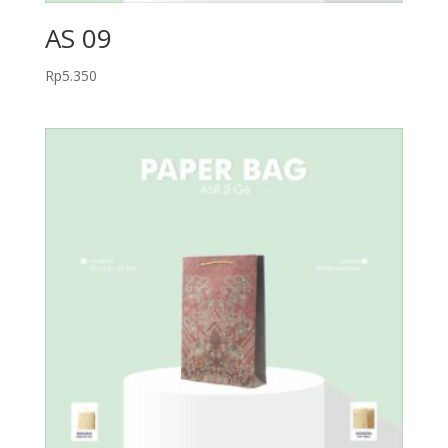
AS 09
Rp
5.350