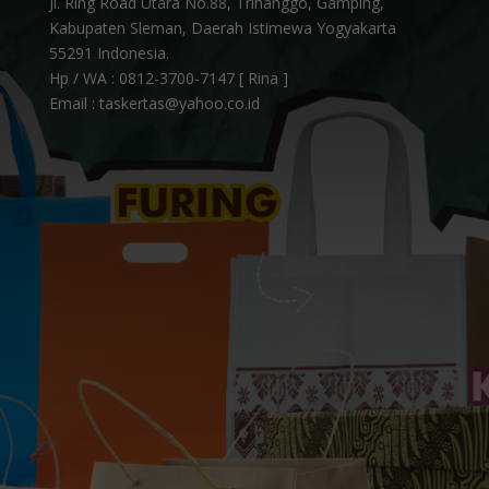
Jl. Ring Road Utara No.88, Trihanggo, Gamping,
Kabupaten Sleman, Daerah Istimewa Yogyakarta
55291 Indonesia.
Hp / WA :
0812-3700-7147 [ Rina ]
Email : taskertas@yahoo.co.id