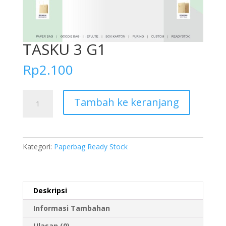
TASKU 3 G1
Rp
2.100
Kuantitas
Tambah ke keranjang
TASKU
3
G1
Kategori:
Paperbag Ready Stock
Deskripsi
Informasi Tambahan
Ulasan (0)