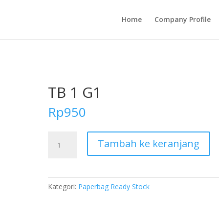
Home
Company Profile
TB 1 G1
Rp
950
Kuantitas
Tambah ke keranjang
TB
1
G1
Kategori:
Paperbag Ready Stock