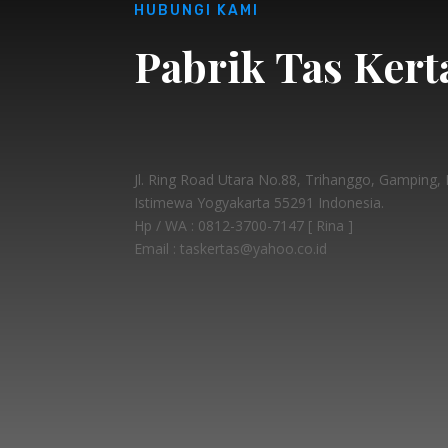
HUBUNGI KAMI
Pabrik Tas Kert
Jl. Ring Road Utara No.88, Trihanggo, Gamping
Istimewa Yogyakarta 55291 Indonesia.
Hp / WA :
0812-3700-7147 [ Rina ]
Email : taskertas@yahoo.co.id