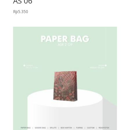
AS 06
Rp
5.350