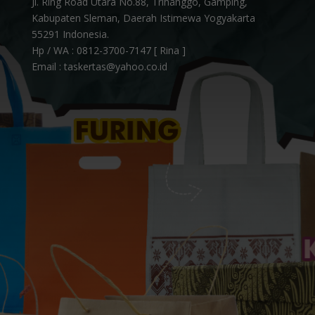
Jl. Ring Road Utara No.88, Trihanggo, Gamping,
Kabupaten Sleman, Daerah Istimewa Yogyakarta
55291 Indonesia.
Hp / WA :
0812-3700-7147 [ Rina ]
Email : taskertas@yahoo.co.id