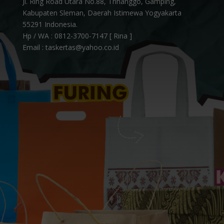
Jl. Ring Road Utara No.88, Trihanggo, Gamping,
Kabupaten Sleman, Daerah Istimewa Yogyakarta
55291 Indonesia.
Hp / WA :
0812-3700-7147 [ Rina ]
Email : taskertas@yahoo.co.id