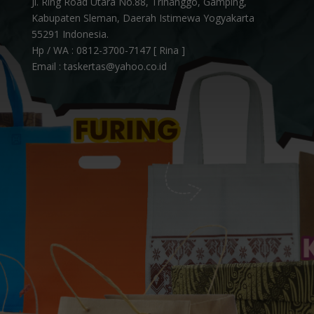
Jl. Ring Road Utara No.88, Trihanggo, Gamping,
Kabupaten Sleman, Daerah Istimewa Yogyakarta
55291 Indonesia.
Hp / WA :
0812-3700-7147 [ Rina ]
Email : taskertas@yahoo.co.id