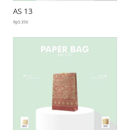
AS 13
Rp
5.350