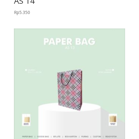
AS 14
Rp
5.350