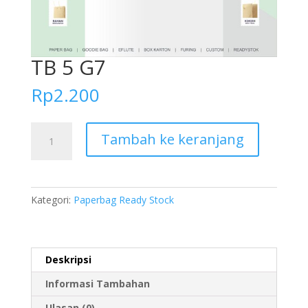
TB 5 G7
Rp
2.200
Kuantitas
Tambah ke keranjang
TB
5
G7
Kategori:
Paperbag Ready Stock
Deskripsi
Informasi Tambahan
Ulasan (0)