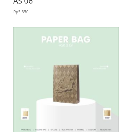
AS 06
Rp
5.350