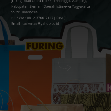
Jl. Ring Road Utara No.88, Trihanggo, Gamping,
Kabupaten Sleman, Daerah Istimewa Yogyakarta
55291 Indonesia.
Hp / WA :
0812-3700-7147 [ Rina ]
Email : taskertas@yahoo.co.id