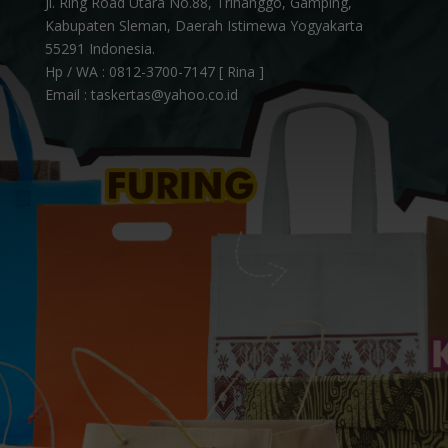
Jl. Ring Road Utara No.88, Trihanggo, Gamping,
Kabupaten Sleman, Daerah Istimewa Yogyakarta
55291 Indonesia.
Hp / WA :
0812-3700-7147 [ Rina ]
Email : taskertas@yahoo.co.id